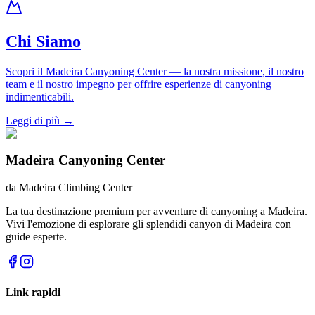
Chi Siamo
Scopri il Madeira Canyoning Center — la nostra missione, il nostro
team e il nostro impegno per offrire esperienze di canyoning
indimenticabili.
Leggi di più
→
Madeira Canyoning Center
da
Madeira Climbing Center
La tua destinazione premium per avventure di canyoning a Madeira.
Vivi l'emozione di esplorare gli splendidi canyon di Madeira con
guide esperte.
Link rapidi