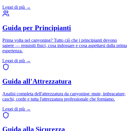
Leggi di più
→
Guida per Principianti
Prima volta nel canyoning? Tutto ciò che i principianti devono
sapere — requisiti fisici, cosa indossare e cosa aspettarsi dalla prima
esperienza.
Leggi di più
→
Guida all'Attrezzatura
Analisi completa dell'attrezzatura da canyoning: mute, imbracature,
caschi, corde e tutta l'attrezzatura professionale che forniamo.
Leggi di più
→
Guida alla Sicurezza