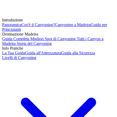
Introduzione
Panoramica
Cos'è il Canyoning?
Canyoning a Madeira
Guida per
Principianti
Destinazione Madeira
Guida Completa
Migliori Spot di Canyoning
Tutti i Canyon a
Madeira
Storia del Canyoning
Info Pratiche
La Tua Guida
Guida all'Attrezzatura
Guida alla Sicurezza
Livelli di Canyoning