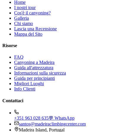
Home
I nostri tour
Cos'è il canyoning?
Galleria
Chi siamo
Lascia una Recensione
Mappa del Sito
Risorse
FAQ
Canyoning a Madeira
Guida all'attrezzatura
Informazioni sulla sicurezza
Guida per principianti
Migliori Luoghi
Info Clienti
Contattaci
+351 963 028 635
💬 WhatsApp
santos@madeiraclimbingcenter.com
Madeira Island, Portugal