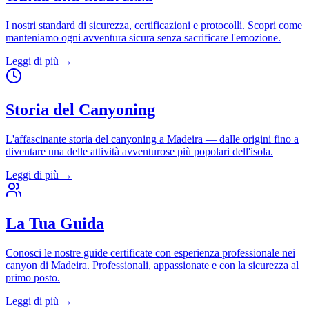
I nostri standard di sicurezza, certificazioni e protocolli. Scopri come
manteniamo ogni avventura sicura senza sacrificare l'emozione.
Leggi di più
→
Storia del Canyoning
L'affascinante storia del canyoning a Madeira — dalle origini fino a
diventare una delle attività avventurose più popolari dell'isola.
Leggi di più
→
La Tua Guida
Conosci le nostre guide certificate con esperienza professionale nei
canyon di Madeira. Professionali, appassionate e con la sicurezza al
primo posto.
Leggi di più
→