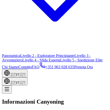
Panoramica
Livello 2 - Esploratore Principiante
Livello 3 -
Avventuriero
Livello 4 - Sfida Esperta
Livello 5 - Spedizione Elite
Chi Siamo
Contatto
FAQ
+351 963 028 635
Prenota Ora
🇮🇹
IT
🇮🇹
🇮🇹
IT
🇮🇹
Informazioni Canyoning