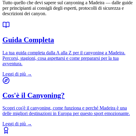
Tutto quello che devi sapere sul canyoning a Madeira — dalle guide
per principianti ai consigli degli esperti, protocolli di sicurezza e
descrizioni dei canyon.
Guida Completa
La tua guida completa dalla A alla Z per il canyoning a Madeira.
Percorsi, stagioni, cosa aspettarsi e come prepararsi per la tua
avventura.
Leggi di più
→
Cos'è il Canyoning?
Scopri cos'è il canyoning, come funziona e perché Madeira è una
delle migliori destinazioni in Europa per questo sport emozionante.
Leggi di più
→