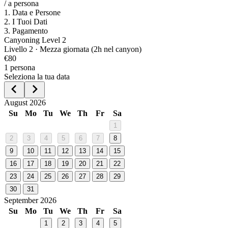
/
a persona
1
.
Data e Persone
2
.
I Tuoi Dati
3
.
Pagamento
Canyoning Level 2
Livello
2
·
Mezza giornata (2h nel canyon)
€
80
1
persona
Seleziona la tua data
August 2026
Su
Mo
Tu
We
Th
Fr
Sa
1
2
3
4
5
6
7
8
9
10
11
12
13
14
15
16
17
18
19
20
21
22
23
24
25
26
27
28
29
30
31
September 2026
Su
Mo
Tu
We
Th
Fr
Sa
1
2
3
4
5