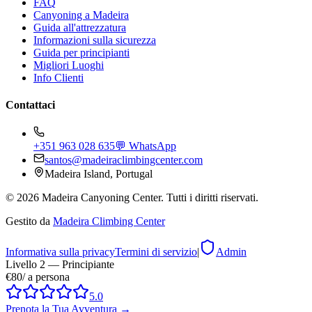
FAQ
Canyoning a Madeira
Guida all'attrezzatura
Informazioni sulla sicurezza
Guida per principianti
Migliori Luoghi
Info Clienti
Contattaci
+351 963 028 635
💬 WhatsApp
santos@madeiraclimbingcenter.com
Madeira Island, Portugal
©
2026
Madeira Canyoning Center.
Tutti i diritti riservati.
Gestito da
Madeira Climbing Center
Informativa sulla privacy
Termini di servizio
|
Admin
Livello 2 — Principiante
€80
/
a persona
5.0
Prenota la Tua Avventura
→