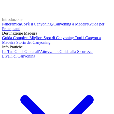
Introduzione
Panoramica
Cos'è il Canyoning?
Canyoning a Madeira
Guida per
Principianti
Destinazione Madeira
Guida Completa
Migliori Spot di Canyoning
Tutti i Canyon a
Madeira
Storia del Canyoning
Info Pratiche
La Tua Guida
Guida all'Attrezzatura
Guida alla Sicurezza
Livelli di Canyoning