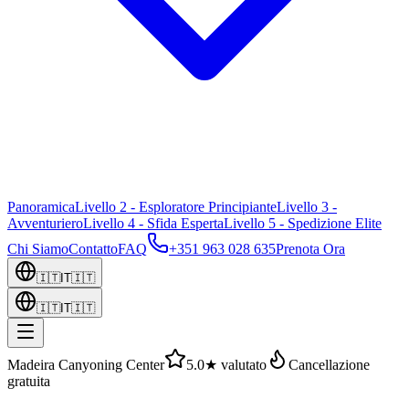
Panoramica
Livello 2 - Esploratore Principiante
Livello 3 -
Avventuriero
Livello 4 - Sfida Esperta
Livello 5 - Spedizione Elite
Chi Siamo
Contatto
FAQ
+351 963 028 635
Prenota Ora
🇮🇹
IT
🇮🇹
🇮🇹
IT
🇮🇹
Madeira Canyoning Center
5.0★ valutato
Cancellazione
gratuita