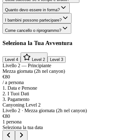
Quanto devo essere in forma?
I bambini possono partecipare?
Come cancello o riprogrammo?
Seleziona la Tua Avventura
Level
4
Level
2
Level
3
Livello 2 — Principiante
Mezza giornata (2h nel canyon)
€80
/
a persona
1
.
Data e Persone
2
.
I Tuoi Dati
3
.
Pagamento
Canyoning Level 2
Livello
2
·
Mezza giornata (2h nel canyon)
€
80
1
persona
Seleziona la tua data