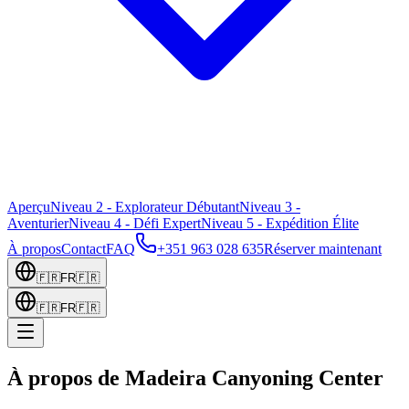
Aperçu
Niveau 2 - Explorateur Débutant
Niveau 3 -
Aventurier
Niveau 4 - Défi Expert
Niveau 5 - Expédition Élite
À propos
Contact
FAQ
+351 963 028 635
Réserver maintenant
🇫🇷
FR
🇫🇷
🇫🇷
FR
🇫🇷
À propos de Madeira Canyoning Center