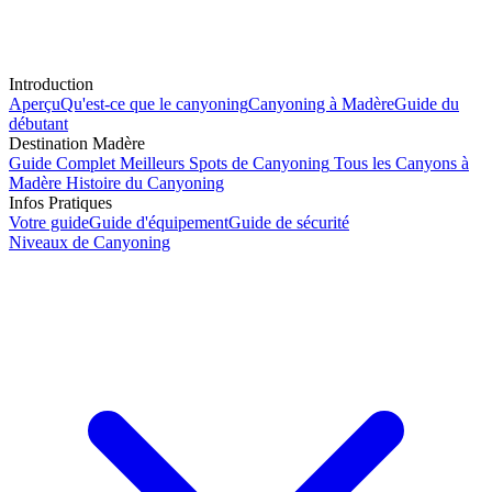
Introduction
Aperçu
Qu'est-ce que le canyoning
Canyoning à Madère
Guide du
débutant
Destination Madère
Guide Complet
Meilleurs Spots de Canyoning
Tous les Canyons à
Madère
Histoire du Canyoning
Infos Pratiques
Votre guide
Guide d'équipement
Guide de sécurité
Niveaux de Canyoning