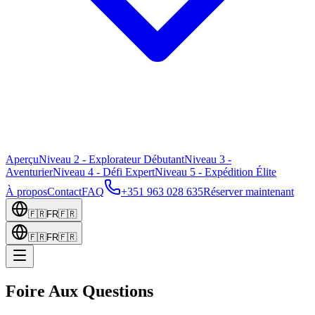
Aperçu
Niveau 2 - Explorateur Débutant
Niveau 3 -
Aventurier
Niveau 4 - Défi Expert
Niveau 5 - Expédition Élite
À propos
Contact
FAQ
+351 963 028 635
Réserver maintenant
🇫🇷
FR
🇫🇷
🇫🇷
FR
🇫🇷
Foire Aux Questions