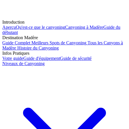
Introduction
Aperçu
Qu'est-ce que le canyoning
Canyoning à Madère
Guide du
débutant
Destination Madère
Guide Complet
Meilleurs Spots de Canyoning
Tous les Canyons à
Madère
Histoire du Canyoning
Infos Pratiques
Votre guide
Guide d'équipement
Guide de sécurité
Niveaux de Canyoning