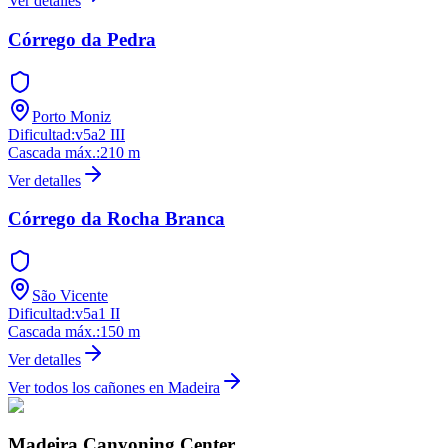
Ver detalles
Córrego da Pedra
Porto Moniz
Dificultad
:
v5a2 III
Cascada máx.
:
210
m
Ver detalles
Córrego da Rocha Branca
São Vicente
Dificultad
:
v5a1 II
Cascada máx.
:
150
m
Ver detalles
Ver todos los cañones en Madeira
Madeira Canyoning Center