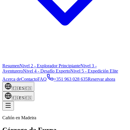
Resumen
Nivel 2 - Explorador Principiante
Nivel 3 -
Aventurero
Nivel 4 - Desafío Experto
Nivel 5 - Expedición Elite
Acerca de
Contacto
FAQ
+351 963 028 635
Reservar ahora
🇪🇸
ES
🇪🇸
🇪🇸
ES
🇪🇸
Cañón en Madeira
Córrego da Furna