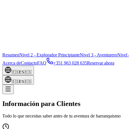
Resumen
Nivel 2 - Explorador Principiante
Nivel 3 - Aventurero
Nivel 
Acerca de
Contacto
FAQ
+351 963 028 635
Reservar ahora
🇪🇸
ES
🇪🇸
🇪🇸
ES
🇪🇸
Información para Clientes
Todo lo que necesitas saber antes de tu aventura de barranquismo