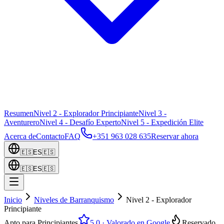
Resumen
Nivel 2 - Explorador Principiante
Nivel 3 -
Aventurero
Nivel 4 - Desafío Experto
Nivel 5 - Expedición Elite
Acerca de
Contacto
FAQ
+351 963 028 635
Reservar ahora
🇪🇸
ES
🇪🇸
🇪🇸
ES
🇪🇸
Inicio
Niveles de Barranquismo
Nivel 2 - Explorador
Principiante
Apto para Principiantes
5.0
·
Valorado en Google
Reservado