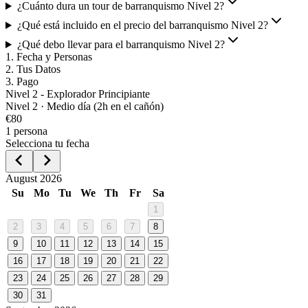
¿Cuánto dura un tour de barranquismo Nivel 2?
¿Qué está incluido en el precio del barranquismo Nivel 2?
¿Qué debo llevar para el barranquismo Nivel 2?
1
.
Fecha y Personas
2
.
Tus Datos
3
.
Pago
Nivel 2 - Explorador Principiante
Nivel
2
·
Medio día (2h en el cañón)
€
80
1
persona
Selecciona tu fecha
August 2026
Su
Mo
Tu
We
Th
Fr
Sa
1
2
3
4
5
6
7
8
9
10
11
12
13
14
15
16
17
18
19
20
21
22
23
24
25
26
27
28
29
30
31