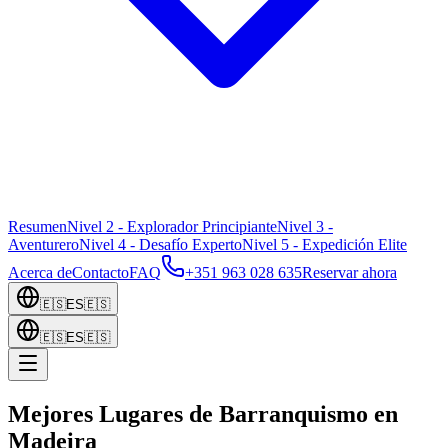
Resumen
Nivel 2 - Explorador Principiante
Nivel 3 -
Aventurero
Nivel 4 - Desafío Experto
Nivel 5 - Expedición Elite
Acerca de
Contacto
FAQ
+351 963 028 635
Reservar ahora
🇪🇸
ES
🇪🇸
🇪🇸
ES
🇪🇸
Mejores Lugares de Barranquismo en
Madeira