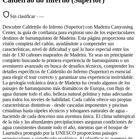
Sin clasificar
·
—
Descubre Caldeirão do Inferno (Superior) con Madeira Canyoning
Center, tu guía de confianza para explorar uno de los espectaculares
destinos de barranquismo de Madeira. Esta página proporciona una
visión completa del cañón, ayudándote a comprender sus
características, nivel de dificultad y qué lo hace especial entre los
más de 130 cañones mapeados de Madeira. Ya seas un principiante
completo buscando tu primera experiencia de barranquismo o un
aventurero avanzado en busca de desafíos técnicos, comprender los
detalles específicos de Caldeirão do Inferno (Superior) es esencial
para elegir el tour correcto y garantizar una experiencia inolvidable.
La geología volcánica única de Madeira ha creado algunos de los
paisajes de barranquismo más dramáticos de Europa, con flujo de
agua durante todo el año, belleza natural prístina y rutas adecuadas
para todos los niveles de habilidad. Cada cañón ofrece sus propias
características distintivas - desde cascadas imponentes y piscinas
cristalinas hasta rápeles técnicos y toboganes naturales de agua -
haciendo de cada descenso una aventura única. El clima subtropical
de la isla y las abundantes precipitaciones aseguran condiciones de
agua consistentes durante todo el año, mientras que el bosque de
Laurisilva protegido por la UNESCO proporciona paisajes
espectaculares y significado ecológico. Al planificar tu aventura de