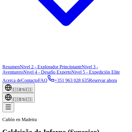
Resumen
Nivel 2 - Explorador Principiante
Nivel 3 -
Aventurero
Nivel 4 - Desafío Experto
Nivel 5 - Expedición Elite
Acerca de
Contacto
FAQ
+351 963 028 635
Reservar ahora
🇪🇸
ES
🇪🇸
🇪🇸
ES
🇪🇸
Cañón en Madeira
Caldeirão do Inferno (Superior)