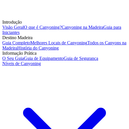
Introdução
Visão Geral
O que é Canyoning?
Canyoning na Madeira
Guia para
Iniciantes
Destino Madeira
Guia Completo
Melhores Locais de Canyoning
Todos os Canyons na
Madeira
História do Canyoning
Informação Prática
O Seu Guia
Guia de Equipamento
Guia de Segurança
Níveis de Canyoning