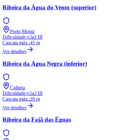
Ribeira da Água do Vento (superior)
Porto Moniz
Dificuldade
:
v2a2 III
Cascata máx.
:
45
m
Ver detalhes
Ribeira da Água Negra (inferior)
Calheta
Dificuldade
:
v2a2 III
Cascata máx.
:
20
m
Ver detalhes
Ribeira da Fajã das Éguas