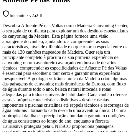
Iniciante
·
v2a2 II
Descubra Afluente Pé das Voltas com o Madeira Canyoning Center,
o seu guia de confiança para explorar um dos destinos espetaculares
de canyoning da Madeira. Esta página fornece uma visão
abrangente do canhão, ajudando-o a compreender as suas
características, nível de dificuldade e o que o torna especial entre os
mais de 130 canhões mapeados da Madeira. Quer seja um
principiante completo à procura da sua primeira experiência de
canyoning ou um aventureiro avançado em busca de desafios
técnicos, compreender as especificidades de Afluente Pé das Voltas
é essencial para escolher o tour certo e garantir uma experiência
inesquecível. A geologia vulcânica única da Madeira criou algumas
das paisagens de canyoning mais dramáticas da Europa, com fluxo
de água durante todo o ano, beleza natural intocada e rotas
adequadas para todos os níveis de habilidade. Cada canhão oferece
as suas próprias características distintivas - desde cascatas
imponentes e piscinas cristalinas até rappels técnicos e escorregas de
água naturais - tornando cada descida uma aventura única. O clima
subtropical da ilha e a precipitação abundante garantem condições
de água consistentes ao longo do ano, enquanto a floresta
Laurissilva protegida pela UNESCO proporciona paisagens
espetaculares e significado ecológico. Ao planear a sua aventura de