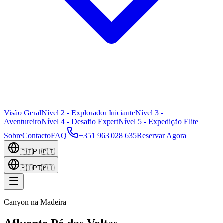
Visão Geral
Nível 2 - Explorador Iniciante
Nível 3 -
Aventureiro
Nível 4 - Desafio Expert
Nível 5 - Expedição Elite
Sobre
Contacto
FAQ
+351 963 028 635
Reservar Agora
🇵🇹
PT
🇵🇹
🇵🇹
PT
🇵🇹
Canyon na Madeira
Afluente Pé das Voltas