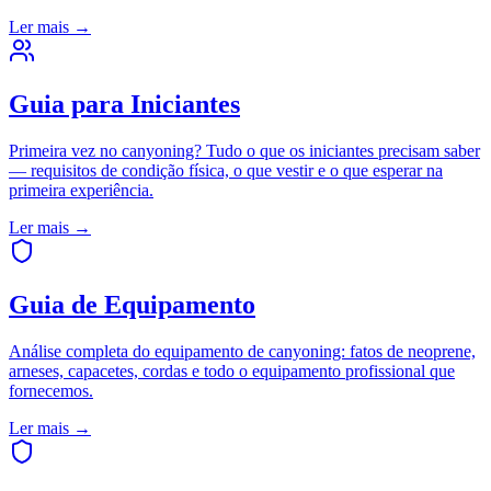
Ler mais
→
Guia para Iniciantes
Primeira vez no canyoning? Tudo o que os iniciantes precisam saber
— requisitos de condição física, o que vestir e o que esperar na
primeira experiência.
Ler mais
→
Guia de Equipamento
Análise completa do equipamento de canyoning: fatos de neoprene,
arneses, capacetes, cordas e todo o equipamento profissional que
fornecemos.
Ler mais
→