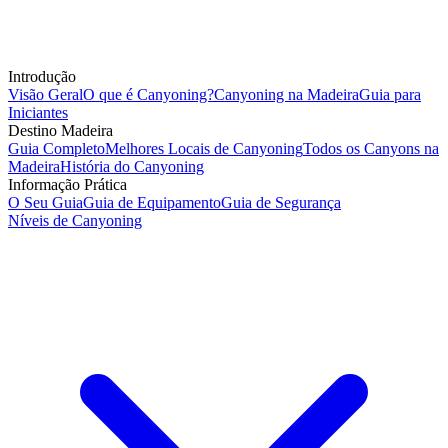
Introdução
Visão Geral
O que é Canyoning?
Canyoning na Madeira
Guia para
Iniciantes
Destino Madeira
Guia Completo
Melhores Locais de Canyoning
Todos os Canyons na
Madeira
História do Canyoning
Informação Prática
O Seu Guia
Guia de Equipamento
Guia de Segurança
Níveis de Canyoning