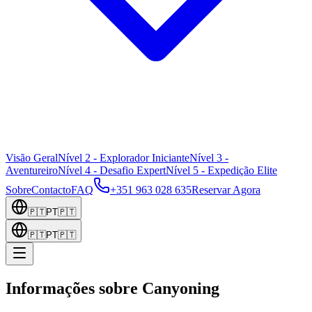
Visão Geral
Nível 2 - Explorador Iniciante
Nível 3 -
Aventureiro
Nível 4 - Desafio Expert
Nível 5 - Expedição Elite
Sobre
Contacto
FAQ
+351 963 028 635
Reservar Agora
🇵🇹
PT
🇵🇹
🇵🇹
PT
🇵🇹
Informações sobre Canyoning