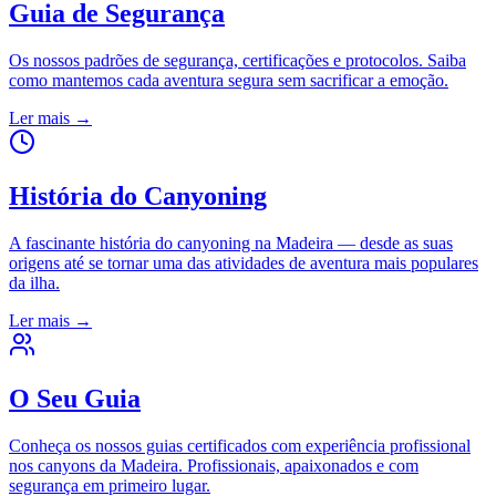
Guia de Segurança
Os nossos padrões de segurança, certificações e protocolos. Saiba
como mantemos cada aventura segura sem sacrificar a emoção.
Ler mais
→
História do Canyoning
A fascinante história do canyoning na Madeira — desde as suas
origens até se tornar uma das atividades de aventura mais populares
da ilha.
Ler mais
→
O Seu Guia
Conheça os nossos guias certificados com experiência profissional
nos canyons da Madeira. Profissionais, apaixonados e com
segurança em primeiro lugar.