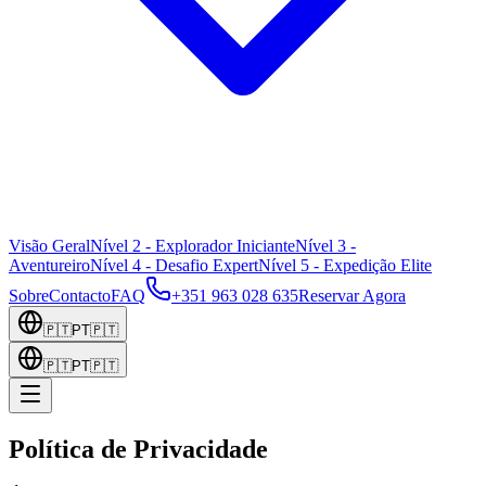
Visão Geral
Nível 2 - Explorador Iniciante
Nível 3 -
Aventureiro
Nível 4 - Desafio Expert
Nível 5 - Expedição Elite
Sobre
Contacto
FAQ
+351 963 028 635
Reservar Agora
🇵🇹
PT
🇵🇹
🇵🇹
PT
🇵🇹
Política de Privacidade