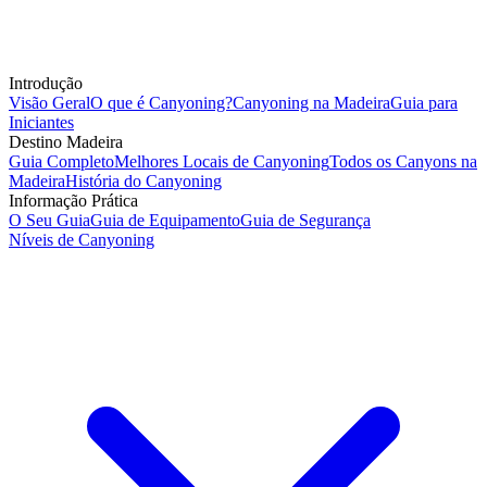
Introdução
Visão Geral
O que é Canyoning?
Canyoning na Madeira
Guia para
Iniciantes
Destino Madeira
Guia Completo
Melhores Locais de Canyoning
Todos os Canyons na
Madeira
História do Canyoning
Informação Prática
O Seu Guia
Guia de Equipamento
Guia de Segurança
Níveis de Canyoning