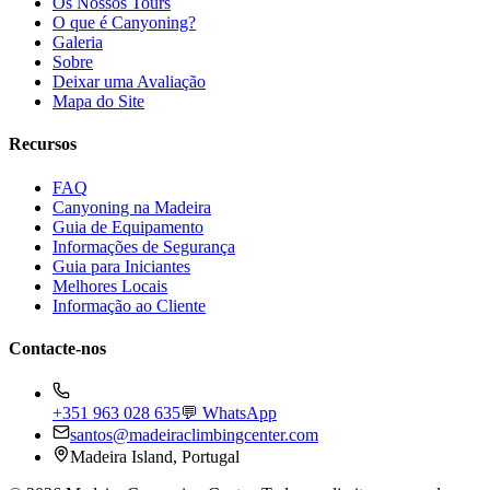
Os Nossos Tours
O que é Canyoning?
Galeria
Sobre
Deixar uma Avaliação
Mapa do Site
Recursos
FAQ
Canyoning na Madeira
Guia de Equipamento
Informações de Segurança
Guia para Iniciantes
Melhores Locais
Informação ao Cliente
Contacte-nos
+351 963 028 635
💬 WhatsApp
santos@madeiraclimbingcenter.com
Madeira Island, Portugal