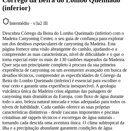
(inferior)
Intermédio
·
v3a2 III
Descubra Córrego da Beira do Lombo Queimado (inferior) com o
Madeira Canyoning Center, o seu guia de confiança para explorar
um dos destinos espetaculares de canyoning da Madeira. Esta
página fornece uma visão abrangente do canhão, ajudando-o a
compreender as suas características, nível de dificuldade e o que o
torna especial entre os mais de 130 canhões mapeados da Madeira.
Quer seja um principiante completo à procura da sua primeira
experiência de canyoning ou um aventureiro avançado em busca de
desafios técnicos, compreender as especificidades de Córrego da
Beira do Lombo Queimado (inferior) é essencial para escolher o
tour certo e garantir uma experiência inesquecível. A geologia
vulcânica única da Madeira criou algumas das paisagens de
canyoning mais dramáticas da Europa, com fluxo de água durante
todo o ano, beleza natural intocada e rotas adequadas para todos os
níveis de habilidade. Cada canhão oferece as suas próprias
características distintivas - desde cascatas imponentes e piscinas
cristalinas até rappels técnicos e escorregas de água naturais -
tornando cada descida uma aventura única. O clima subtropical da
ilha e a precipitação abundante garantem condições de água