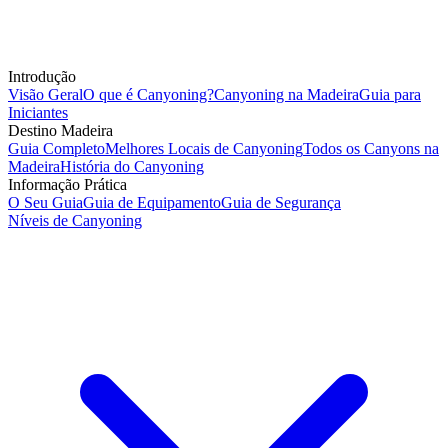
Introdução
Visão Geral
O que é Canyoning?
Canyoning na Madeira
Guia para
Iniciantes
Destino Madeira
Guia Completo
Melhores Locais de Canyoning
Todos os Canyons na
Madeira
História do Canyoning
Informação Prática
O Seu Guia
Guia de Equipamento
Guia de Segurança
Níveis de Canyoning