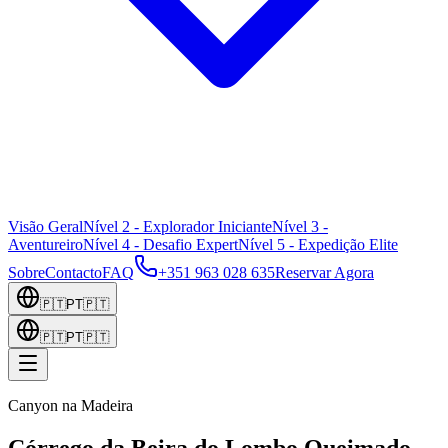
Visão Geral
Nível 2 - Explorador Iniciante
Nível 3 -
Aventureiro
Nível 4 - Desafio Expert
Nível 5 - Expedição Elite
Sobre
Contacto
FAQ
+351 963 028 635
Reservar Agora
🇵🇹
PT
🇵🇹
🇵🇹
PT
🇵🇹
Canyon na Madeira
Córrego da Beira do Lombo Queimado