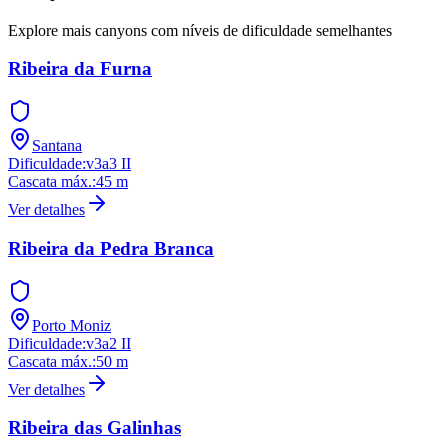
Explore mais canyons com níveis de dificuldade semelhantes
Ribeira da Furna
Santana
Dificuldade
:
v3a3 II
Cascata máx.
:
45
m
Ver detalhes
Ribeira da Pedra Branca
Porto Moniz
Dificuldade
:
v3a2 II
Cascata máx.
:
50
m
Ver detalhes
Ribeira das Galinhas