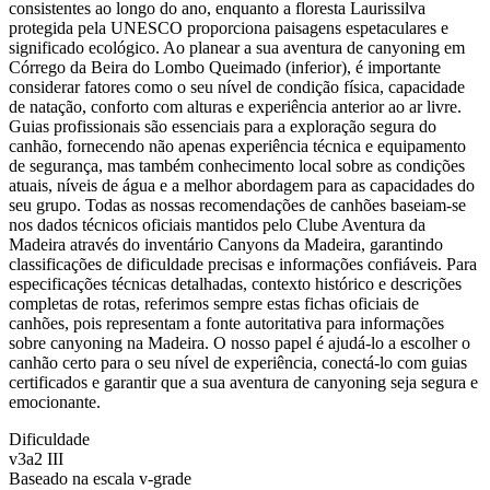
consistentes ao longo do ano, enquanto a floresta Laurissilva
protegida pela UNESCO proporciona paisagens espetaculares e
significado ecológico. Ao planear a sua aventura de canyoning em
Córrego da Beira do Lombo Queimado (inferior), é importante
considerar fatores como o seu nível de condição física, capacidade
de natação, conforto com alturas e experiência anterior ao ar livre.
Guias profissionais são essenciais para a exploração segura do
canhão, fornecendo não apenas experiência técnica e equipamento
de segurança, mas também conhecimento local sobre as condições
atuais, níveis de água e a melhor abordagem para as capacidades do
seu grupo. Todas as nossas recomendações de canhões baseiam-se
nos dados técnicos oficiais mantidos pelo Clube Aventura da
Madeira através do inventário Canyons da Madeira, garantindo
classificações de dificuldade precisas e informações confiáveis. Para
especificações técnicas detalhadas, contexto histórico e descrições
completas de rotas, referimos sempre estas fichas oficiais de
canhões, pois representam a fonte autoritativa para informações
sobre canyoning na Madeira. O nosso papel é ajudá-lo a escolher o
canhão certo para o seu nível de experiência, conectá-lo com guias
certificados e garantir que a sua aventura de canyoning seja segura e
emocionante.
Dificuldade
v3a2 III
Baseado na escala v-grade