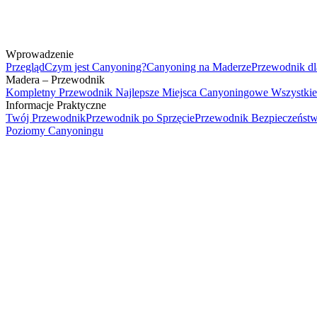
Wprowadzenie
Przegląd
Czym jest Canyoning?
Canyoning na Maderze
Przewodnik dl
Madera – Przewodnik
Kompletny Przewodnik
Najlepsze Miejsca Canyoningowe
Wszystkie
Informacje Praktyczne
Twój Przewodnik
Przewodnik po Sprzęcie
Przewodnik Bezpieczeńst
Poziomy Canyoningu