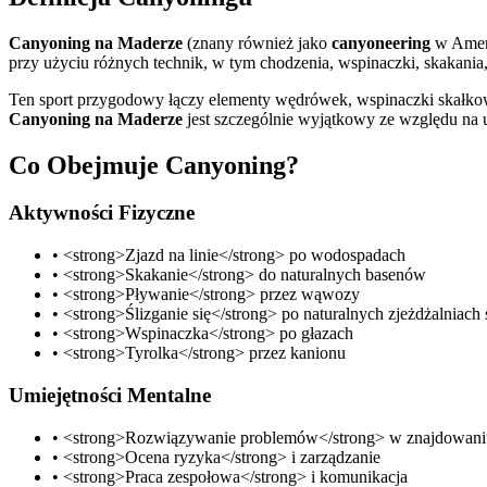
Canyoning na Maderze
(znany również jako
canyoneering
w Amery
przy użyciu różnych technik, w tym chodzenia, wspinaczki, skakania,
Ten sport przygodowy łączy elementy wędrówek, wspinaczki skałkowej
Canyoning na Maderze
jest szczególnie wyjątkowy ze względu na u
Co Obejmuje Canyoning?
Aktywności Fizyczne
•
<strong>Zjazd na linie</strong> po wodospadach
•
<strong>Skakanie</strong> do naturalnych basenów
•
<strong>Pływanie</strong> przez wąwozy
•
<strong>Ślizganie się</strong> po naturalnych zjeżdżalniach
•
<strong>Wspinaczka</strong> po głazach
•
<strong>Tyrolka</strong> przez kanionu
Umiejętności Mentalne
•
<strong>Rozwiązywanie problemów</strong> w znajdowaniu
•
<strong>Ocena ryzyka</strong> i zarządzanie
•
<strong>Praca zespołowa</strong> i komunikacja