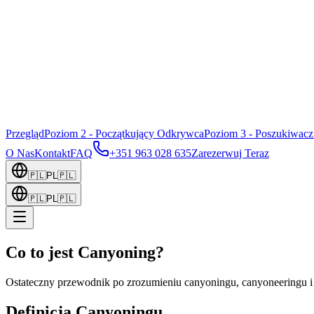
Przegląd
Poziom 2 - Początkujący Odkrywca
Poziom 3 - Poszukiwacz
O Nas
Kontakt
FAQ
+351 963 028 635
Zarezerwuj Teraz
🇵🇱
PL
🇵🇱
🇵🇱
PL
🇵🇱
Co to jest Canyoning?
Ostateczny przewodnik po zrozumieniu canyoningu, canyoneeringu 
Definicja Canyoningu