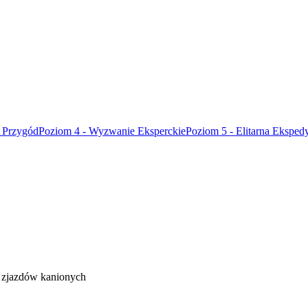
 Przygód
Poziom 4 - Wyzwanie Eksperckie
Poziom 5 - Elitarna Eksped
i zjazdów kanionych