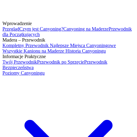
Wprowadzenie
Przegląd
Czym jest Canyoning?
Canyoning na Maderze
Przewodnik
dla Początkujących
Madera – Przewodnik
Kompletny Przewodnik
Najlepsze Miejsca Canyoningowe
Wszystkie Kanionu na Maderze
Historia Canyoningu
Informacje Praktyczne
Twój Przewodnik
Przewodnik po Sprzęcie
Przewodnik
Bezpieczeństwa
Poziomy Canyoningu