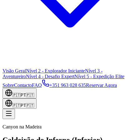
Visão Geral
Nível 2 - Explorador Iniciante
Nível 3 -
Aventureiro
Nível 4 - Desafio Expert
Nível 5 - Expedição Elite
Sobre
Contacto
FAQ
+351 963 028 635
Reservar Agora
🇵🇹
PT
🇵🇹
🇵🇹
PT
🇵🇹
Canyon na Madeira
Caldeirão do Inferno (Inferior)