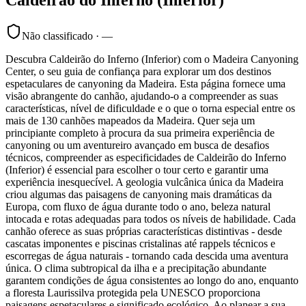
Não classificado
·
—
Descubra Caldeirão do Inferno (Inferior) com o Madeira Canyoning
Center, o seu guia de confiança para explorar um dos destinos
espetaculares de canyoning da Madeira. Esta página fornece uma
visão abrangente do canhão, ajudando-o a compreender as suas
características, nível de dificuldade e o que o torna especial entre os
mais de 130 canhões mapeados da Madeira. Quer seja um
principiante completo à procura da sua primeira experiência de
canyoning ou um aventureiro avançado em busca de desafios
técnicos, compreender as especificidades de Caldeirão do Inferno
(Inferior) é essencial para escolher o tour certo e garantir uma
experiência inesquecível. A geologia vulcânica única da Madeira
criou algumas das paisagens de canyoning mais dramáticas da
Europa, com fluxo de água durante todo o ano, beleza natural
intocada e rotas adequadas para todos os níveis de habilidade. Cada
canhão oferece as suas próprias características distintivas - desde
cascatas imponentes e piscinas cristalinas até rappels técnicos e
escorregas de água naturais - tornando cada descida uma aventura
única. O clima subtropical da ilha e a precipitação abundante
garantem condições de água consistentes ao longo do ano, enquanto
a floresta Laurissilva protegida pela UNESCO proporciona
paisagens espetaculares e significado ecológico. Ao planear a sua