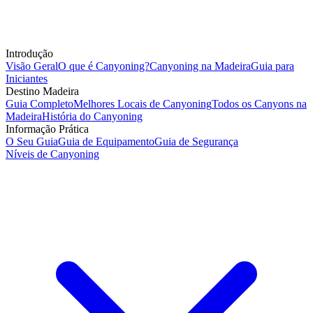
Introdução
Visão Geral
O que é Canyoning?
Canyoning na Madeira
Guia para
Iniciantes
Destino Madeira
Guia Completo
Melhores Locais de Canyoning
Todos os Canyons na
Madeira
História do Canyoning
Informação Prática
O Seu Guia
Guia de Equipamento
Guia de Segurança
Níveis de Canyoning