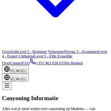
Overzicht
Level 2 - Beginner Verkenner
Niveau 3 - Avonturier
Level
4 - Expert Uitdaging
Level 5 - Elite Expeditie
Over
Contact
FAQ
+351 963 028 635
Nu Boeken
🇳🇱
NL
🇳🇱
🇳🇱
NL
🇳🇱
Canyoning Informatie
Alles wat je moet weten over canyoning op Madeira — van