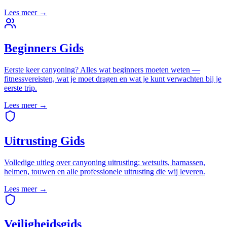
Lees meer
→
Beginners Gids
Eerste keer canyoning? Alles wat beginners moeten weten —
fitnessvereisten, wat je moet dragen en wat je kunt verwachten bij je
eerste trip.
Lees meer
→
Uitrusting Gids
Volledige uitleg over canyoning uitrusting: wetsuits, harnassen,
helmen, touwen en alle professionele uitrusting die wij leveren.
Lees meer
→
Veiligheidsgids