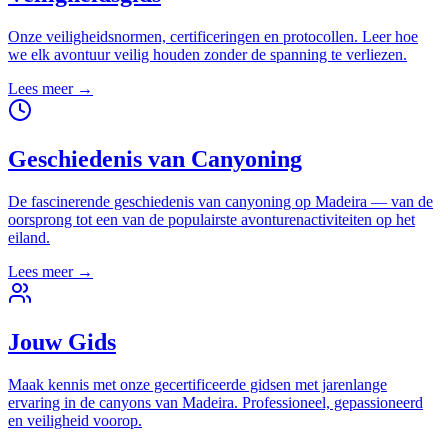
Onze veiligheidsnormen, certificeringen en protocollen. Leer hoe
we elk avontuur veilig houden zonder de spanning te verliezen.
Lees meer
→
Geschiedenis van Canyoning
De fascinerende geschiedenis van canyoning op Madeira — van de
oorsprong tot een van de populairste avonturenactiviteiten op het
eiland.
Lees meer
→
Jouw Gids
Maak kennis met onze gecertificeerde gidsen met jarenlange
ervaring in de canyons van Madeira. Professioneel, gepassioneerd
en veiligheid voorop.