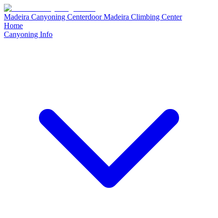
Madeira Canyoning Center
door
Madeira Climbing Center
Home
Canyoning Info