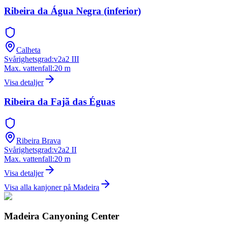
Ribeira da Água Negra (inferior)
Calheta
Svårighetsgrad
:
v2a2 III
Max. vattenfall
:
20
m
Visa detaljer
Ribeira da Fajã das Éguas
Ribeira Brava
Svårighetsgrad
:
v2a2 II
Max. vattenfall
:
20
m
Visa detaljer
Visa alla kanjoner på Madeira
Madeira Canyoning Center