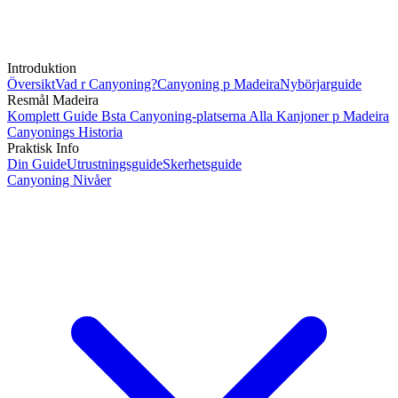
Introduktion
Översikt
Vad r Canyoning?
Canyoning p Madeira
Nybörjarguide
Resmål Madeira
Komplett Guide
Bsta Canyoning-platserna
Alla Kanjoner p Madeira
Canyonings Historia
Praktisk Info
Din Guide
Utrustningsguide
Skerhetsguide
Canyoning Nivåer