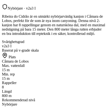
Nybörjare
·
v2a3 I
Ribeira do Cidrão är en utmärkt nybörjarvänlig kanjon i Câmara de
Lobos, perfekt för de som är nya inom canyoning. Denna nivå 2-
kanjon har 8 rappellingar genom en natursköna dal, med en maximal
nedstigning på bara 15 meter. Den 800 meter långa rutten erbjuder
en bra introduktion till repteknik i en säker, kontrollerad miljö.
Svårighetsgrad
v2a3 I
Baserat på v-grade skala
Plats
Câmara de Lobos
Max. vattenfall
15 m
Min. rep
15 m
Rappeller
8
Längd
800 m
Rekommenderad nivå
Nybörjare