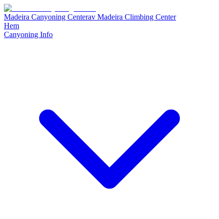
Madeira Canyoning Center
av
Madeira Climbing Center
Hem
Canyoning Info