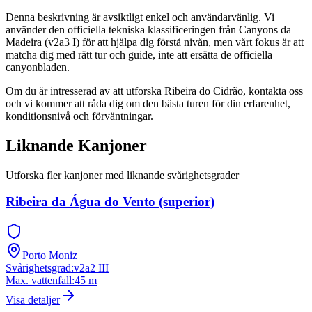
Denna beskrivning är avsiktligt enkel och användarvänlig. Vi
använder den officiella tekniska klassificeringen från Canyons da
Madeira (v2a3 I) för att hjälpa dig förstå nivån, men vårt fokus är att
matcha dig med rätt tur och guide, inte att ersätta de officiella
canyonbladen.
Om du är intresserad av att utforska Ribeira do Cidrão, kontakta oss
och vi kommer att råda dig om den bästa turen för din erfarenhet,
konditionsnivå och förväntningar.
Liknande Kanjoner
Utforska fler kanjoner med liknande svårighetsgrader
Ribeira da Água do Vento (superior)
Porto Moniz
Svårighetsgrad
:
v2a2 III
Max. vattenfall
:
45
m
Visa detaljer