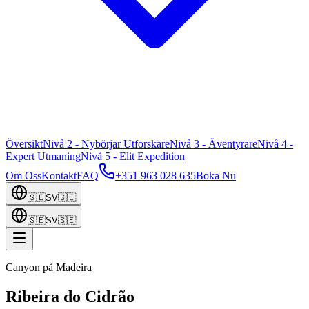
Översikt
Nivå 2 - Nybörjar Utforskare
Nivå 3 - Äventyrare
Nivå 4 -
Expert Utmaning
Nivå 5 - Elit Expedition
Om Oss
Kontakt
FAQ
+351 963 028 635
Boka Nu
🇸🇪
SV
🇸🇪
🇸🇪
SV
🇸🇪
Canyon på Madeira
Ribeira do Cidrão