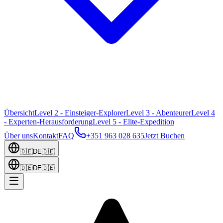
Übersicht
Level 2 - Einsteiger-Explorer
Level 3 - Abenteurer
Level 4
- Experten-Herausforderung
Level 5 - Elite-Expedition
Über uns
Kontakt
FAQ
+351 963 028 635
Jetzt Buchen
🇩🇪
DE
🇩🇪
🇩🇪
DE
🇩🇪