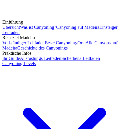
Einführung
Übersicht
Was ist Canyoning?
Canyoning auf Madeira
Einsteiger-
Leitfaden
Reiseziel Madeira
Vollständiger Leitfaden
Beste Canyoning-Orte
Alle Canyons auf
Madeira
Geschichte des Canyonings
Praktische Infos
Ihr Guide
Ausrüstungs-Leitfaden
Sicherheits-Leitfaden
Canyoning Levels